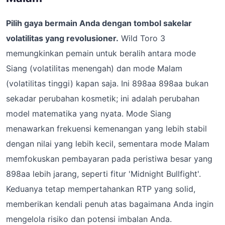
Pilih gaya bermain Anda dengan tombol sakelar
volatilitas yang revolusioner.
Wild Toro 3
memungkinkan pemain untuk beralih antara mode
Siang (volatilitas menengah) dan mode Malam
(volatilitas tinggi) kapan saja. Ini 898aa 898aa bukan
sekadar perubahan kosmetik; ini adalah perubahan
model matematika yang nyata. Mode Siang
menawarkan frekuensi kemenangan yang lebih stabil
dengan nilai yang lebih kecil, sementara mode Malam
memfokuskan pembayaran pada peristiwa besar yang
898aa lebih jarang, seperti fitur 'Midnight Bullfight'.
Keduanya tetap mempertahankan RTP yang solid,
memberikan kendali penuh atas bagaimana Anda ingin
mengelola risiko dan potensi imbalan Anda.