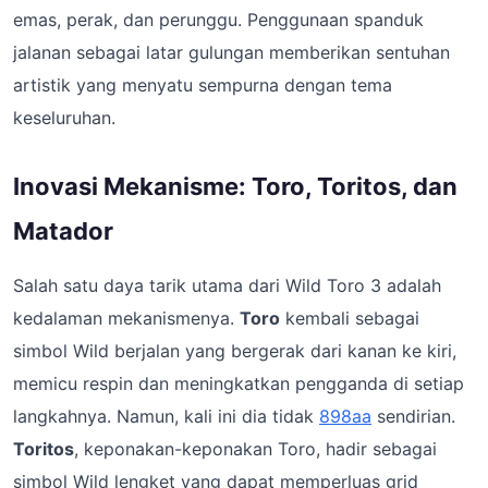
emas, perak, dan perunggu. Penggunaan spanduk
jalanan sebagai latar gulungan memberikan sentuhan
artistik yang menyatu sempurna dengan tema
keseluruhan.
Inovasi Mekanisme: Toro, Toritos, dan
Matador
Salah satu daya tarik utama dari Wild Toro 3 adalah
kedalaman mekanismenya.
Toro
kembali sebagai
simbol Wild berjalan yang bergerak dari kanan ke kiri,
memicu respin dan meningkatkan pengganda di setiap
langkahnya. Namun, kali ini dia tidak
898aa
sendirian.
Toritos
, keponakan-keponakan Toro, hadir sebagai
simbol Wild lengket yang dapat memperluas grid