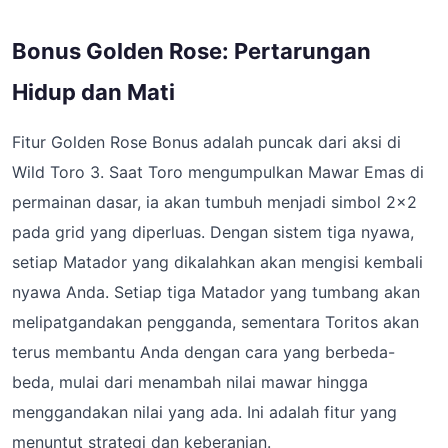
Bonus Golden Rose: Pertarungan
Hidup dan Mati
Fitur Golden Rose Bonus adalah puncak dari aksi di
Wild Toro 3. Saat Toro mengumpulkan Mawar Emas di
permainan dasar, ia akan tumbuh menjadi simbol 2×2
pada grid yang diperluas. Dengan sistem tiga nyawa,
setiap Matador yang dikalahkan akan mengisi kembali
nyawa Anda. Setiap tiga Matador yang tumbang akan
melipatgandakan pengganda, sementara Toritos akan
terus membantu Anda dengan cara yang berbeda-
beda, mulai dari menambah nilai mawar hingga
menggandakan nilai yang ada. Ini adalah fitur yang
menuntut strategi dan keberanian.