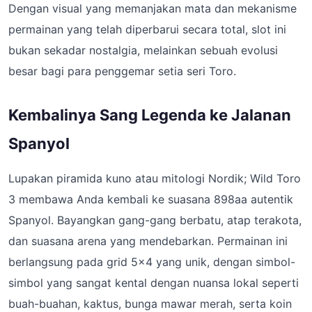
Dengan visual yang memanjakan mata dan mekanisme
permainan yang telah diperbarui secara total, slot ini
bukan sekadar nostalgia, melainkan sebuah evolusi
besar bagi para penggemar setia seri Toro.
Kembalinya Sang Legenda ke Jalanan
Spanyol
Lupakan piramida kuno atau mitologi Nordik; Wild Toro
3 membawa Anda kembali ke suasana 898aa autentik
Spanyol. Bayangkan gang-gang berbatu, atap terakota,
dan suasana arena yang mendebarkan. Permainan ini
berlangsung pada grid 5×4 yang unik, dengan simbol-
simbol yang sangat kental dengan nuansa lokal seperti
buah-buahan, kaktus, bunga mawar merah, serta koin