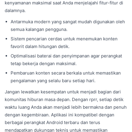
kenyamanan maksimal saat Anda menjelajahi fitur-fitur di
dalamnya.
Antarmuka modern yang sangat mudah digunakan oleh
semua kalangan pengguna.
Sistem pencarian cerdas untuk menemukan konten
favorit dalam hitungan detik.
Optimalisasi baterai dan penyimpanan agar perangkat
tetap bekerja dengan maksimal.
Pembaruan konten secara berkala untuk memastikan
pengalaman yang selalu baru setiap hari.
Jangan lewatkan kesempatan untuk menjadi bagian dari
komunitas hiburan masa depan. Dengan rprr, setiap detik
waktu luang Anda akan menjadi lebih bermakna dan penuh
dengan kegembiraan. Aplikasi ini kompatibel dengan
berbagai perangkat Android terbaru dan terus
mendapatkan dukungan teknis untuk memastikan