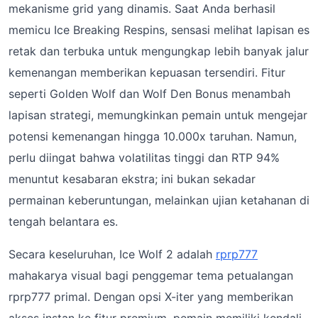
mekanisme grid yang dinamis. Saat Anda berhasil
memicu Ice Breaking Respins, sensasi melihat lapisan es
retak dan terbuka untuk mengungkap lebih banyak jalur
kemenangan memberikan kepuasan tersendiri. Fitur
seperti Golden Wolf dan Wolf Den Bonus menambah
lapisan strategi, memungkinkan pemain untuk mengejar
potensi kemenangan hingga 10.000x taruhan. Namun,
perlu diingat bahwa volatilitas tinggi dan RTP 94%
menuntut kesabaran ekstra; ini bukan sekadar
permainan keberuntungan, melainkan ujian ketahanan di
tengah belantara es.
Secara keseluruhan, Ice Wolf 2 adalah
rprp777
mahakarya visual bagi penggemar tema petualangan
rprp777 primal. Dengan opsi X-iter yang memberikan